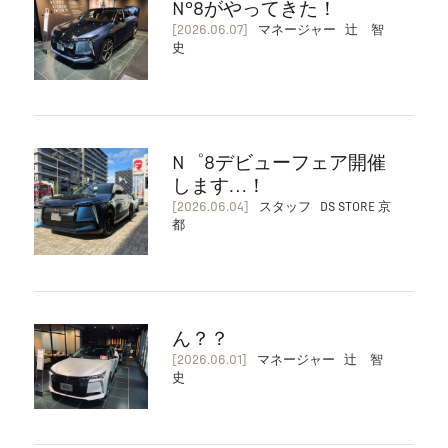
N°8がやってきた！
[2026.06.07]
マネージャー 辻 智
史
N゜8デビューフェア開催
します…！
[2026.06.04]
スタッフ DS STORE 京
都
ん？？
[2026.06.01]
マネージャー 辻 智
史